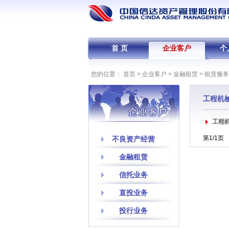
首 页
企业客户
个
您的位置：
首页
>
企业客户
>
金融租赁
>
租赁服务
工程机
工程
第1/1
不良资产经营
金融租赁
信托业务
直投业务
投行业务