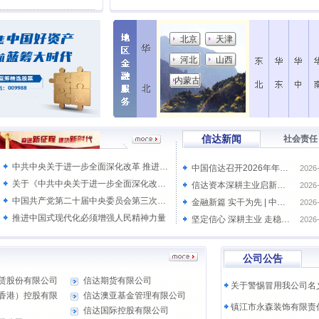
北京
天津
辽宁
河北
山西
黑龙江
内蒙古
信达新闻
社会责任
中共中央关于进一步全面深化改革 推进中国式现代化的决定
中国信达召开2026年年中党建和经营管理工作座谈会
2026
关于《中共中央关于进一步全面深化改革、 推进中国式现代化的决定》的说明
信达资本深耕主业启新篇 接力基金赋能科创促发展 ——福建省接力科创基金正式落地 总规模超20亿元
2026
中国共产党第二十届中央委员会第三次全体会议公报
金融新篇 实干为先 | 中国信达旗下南商中国打造“双轮驱动”服务新范式 赋能民营经济发展
2026
推进中国式现代化必须增强人民精神力量
坚定信心 深耕主业 走稳走好内涵式高质量发展之路——中国信达发布2025年度经营业绩
2026
公司公告
赁股份有限公司
信达期货有限公司
关于警惕冒用我公司名
香港）控股有限
信达澳亚基金管理有限公司
信达国际控股有限公司