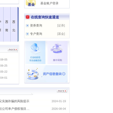
基金账户登录
基金
上海
吉林
河南
江苏
广东
湖北
重庆
深圳
陕西
贵州
宁夏
在线查询快速通道
浙江
湖南
安徽
广西
四川
海南
甘肃
云南
青海
资券查询
[证券]
福建
江西
新疆
专户查询
[基金]
山东
-08-05
-06-25
-05-22
-04-01
义实施诈骗的风险提示
2024-01-19
镇江市永森装饰有限责任公司单户债权项目竞买补登公告
2026-08-04