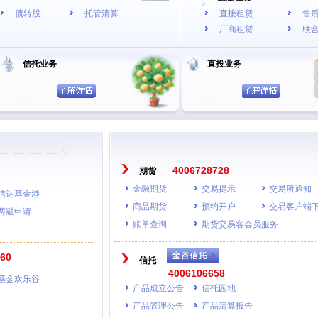
债转股
托管清算
直接租赁
售
厂商租赁
联
信托业务
直投业务
4006728728
期货
金融期货
交易提示
交易所通知
信达基金港
商品期货
预约开户
交易客户端
两融申请
账单查询
期货交易客会员服务
60
信托
4006106658
基金欢乐谷
产品成立公告
信托园地
产品管理公告
产品清算报告