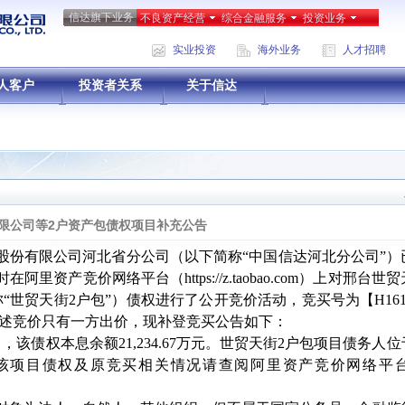
信达旗下业务
不良资产经营
综合金融服务
投资业务
实业投资
海外业务
人才招聘
人客户
投资者关系
关于信达
限公司等2户资产包债权项目补充公告
股份有限公司河北省分公司（以下简称
“中国信达河北分公司”）已于
0时在阿里资产竞价网络平台（https://z.taobao.com）上对
“世贸天街2户包”）债权进行了公开竞价活动，竞买号为【H16
因上述竞价只有一方出价，现补登竞买公告如下：
30日，该债权本息余额21,234.67万元。世贸天街2户包项目债务
项目债权及原竞买相关情况请查阅阿里资产竞价网络平台，网址：【