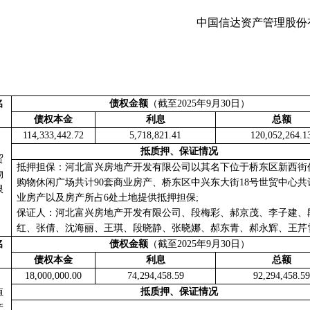
中国信达资产管理股份
名
债权金额
（截至
2025
年
9
月
30
日
）
债权本金
利息
总额
114,333,442.72
5,718,821.41
120,052,264.1
抵质押、保证情况
贸
抵押担保：河北富兴房地产开发有限公司以其名下位于桥东区新西街
物
购物休闲广场共计
90
套商业房产、桥东区中兴东大街
18
号世贸中心共
限
业房产以及房产所占
6
处土地提供抵押担保
;
保证人：河北富兴房地产开发有限公司
、段梅彩、郝京茂、李子建、
红、张倩、沈海丽、王琪、段晓静、张晓娜、郝东青、郝永辉、王芹
名
债权金额
（截至
2025
年
9
月
30
日
）
债权本金
利息
总额
18,000,000.00
74,294,458.59
92,294,458.59
抵质押、保证情况
恒
产