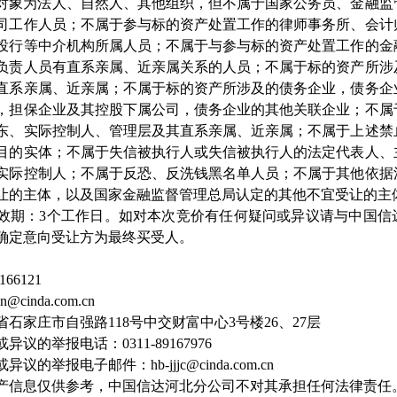
对象为法人、自然人、其他组织，但不属于国家公务员、金融监
司工作人员；不属于参与标的资产处置工作的律师事务所、会计
投行等中介机构所属人员；不属于与参与标的资产处置工作的金
负责人员有直系亲属、近亲属关系的人员；不属于标的资产所涉
直系亲属、近亲属；不属于标的资产所涉及的债务企业，债务企
，担保企业及其控股下属公司，债务企业的其他关联企业；不属
东、实际控制人、管理层及其直系亲属、近亲属；不属于上述禁
目的实体；不属于失信被执行人或失信被执行人的法定代表人、
实际控制人；不属于反恐、反洗钱黑名单人员；不属于其他依据
让的主体，以及国家金融监督管理总局认定的其他不宜受让的主
效期：
3个工作日。如对本次竞价有任何疑问或异议请与中国信
确定意向受让方为最终买受人。
9166121
an@cinda.com.cn
省石家庄市自强路
118号中交财富中心3号楼26、27层
或异议的举报电话：
0311-89167976
或异议的举报电子邮件：
hb-jjjc@cinda.com.cn
产信息仅供参考，中国信达河北分公司不对其承担任何法律责任