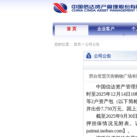
首 页
企业客户
个
您的位置：
首页
>
公司公告
公司公告
邢台世贸天街购物广场有
中国信达资产管理
时至2025年12月14日1
等2户资产包（以下简称
并出价7,750万元。
截至
2025年9月
押担保情况见附表。该
paimai.taobao.com】。