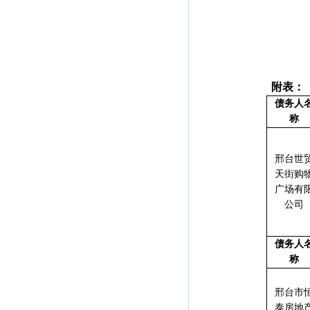
附表：
债务人
称
邢台世
天街购
广场有
公司
债务人
称
邢台市
泰房地