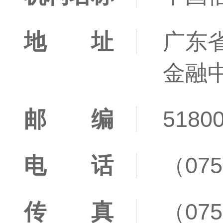
地 址
广东
金融中
邮 编
5180
电 话
（075
传 真
（075