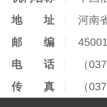
地 址
河南
邮 编
4500
电 话
（037
传 真
（037