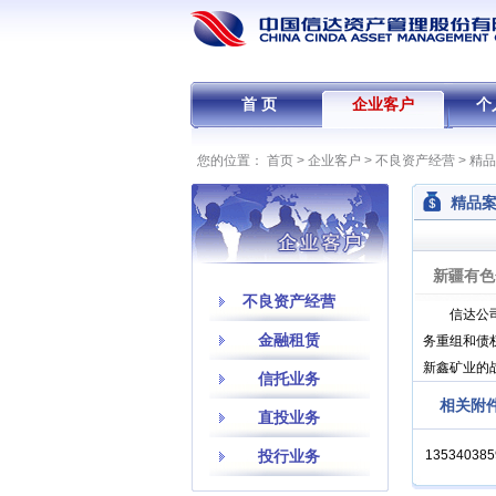
首 页
企业客户
个
您的位置：
首页
>
企业客户
>
不良资产经营
>
精品
精品
新疆有色
不良资产经营
信达公司拥
金融租赁
务重组和债
新鑫矿业的
信托业务
相关附件
直投业务
投行业务
1353403