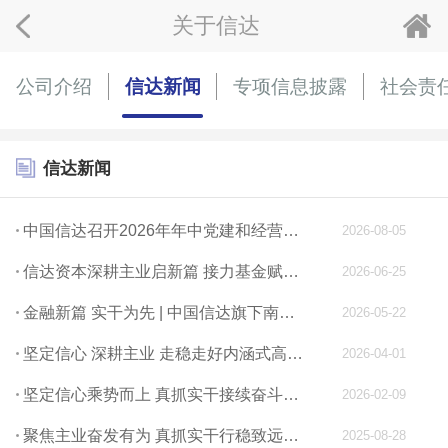
关于信达
公司介绍
信达新闻
专项信息披露
社会责
信达新闻
中国信达召开2026年年中党建和经营管理工作座谈会
2026-08-05
信达资本深耕主业启新篇 接力基金赋能科创促发展 ——福建省接力科创基金正式落地 总规模超20亿元
2026-06-25
金融新篇 实干为先 | 中国信达旗下南商中国打造“双轮驱动”服务新范式 赋能民营经济发展
2026-05-22
坚定信心 深耕主业 走稳走好内涵式高质量发展之路——中国信达发布2025年度经营业绩
2026-04-01
坚定信心乘势而上 真抓实干接续奋斗——中国信达召开2026年党建和经营管理工作会议
2026-02-09
聚焦主业奋发有为 真抓实干行稳致远——中国信达发布2025年中期业绩
2025-08-28