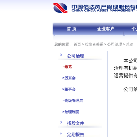
首 页
企业客户
个
您的位置：
首页
>
投资者关系
>
公司治理
>
总览
公司治理
本公
>总览
治理有机
运营提供
>股东会
公司
>董事会
>高级管理层
>治理制度
招股文件
定期报告