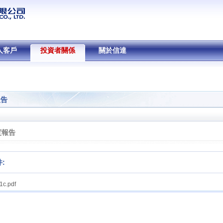
人客戶
投資者關係
關於信達
報告
度報告
:
c.pdf